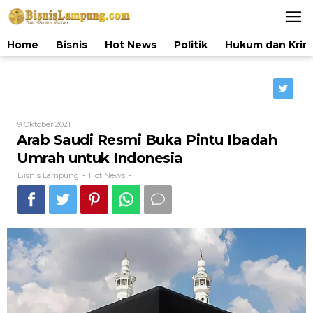
Lewati
ke
konten
Home
Bisnis
Hot News
Politik
Hukum dan Krim
Oleh
9 Oktober 2021
Bisnis
Arab Saudi Resmi Buka Pintu Ibadah
Lampung
Umrah untuk Indonesia
Bisnis Lampung
Hot News
-
-