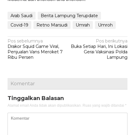
Arab Saudi
Berita Lampung Terupdate
Covid-19
Retno Marsudi
Umrah
Umroh
Navigasi
Pos sebelumnya
Pos berikutnya
Drakor Squid Game Viral,
Buka Setiap Hari, Ini Lokasi
pos
Penjualan Vans Meroket 7
Gerai Vaksinasi Polda
Ribu Persen
Lampung
Komentar
Tinggalkan Balasan
Alamat email Anda tidak akan dipublikasikan.
Ruas yang wajib ditandai
*