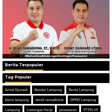
Berita Terpopuler
Tag Populer
Arinal Djunaidi
Bandar Lampung
Berita Lampung
bisnis lampung
dendi ramadhona
DPRD Lampung
Lampung
Lowongan Kerja
pesawaran
PTPN VII