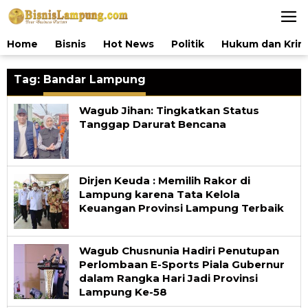
Lewati
ke
konten
Home
Bisnis
Hot News
Politik
Hukum dan Krim
Tag:
Bandar Lampung
Wagub Jihan: Tingkatkan Status
Tanggap Darurat Bencana
Dirjen Keuda : Memilih Rakor di
Lampung karena Tata Kelola
Keuangan Provinsi Lampung Terbaik
Wagub Chusnunia Hadiri Penutupan
Perlombaan E-Sports Piala Gubernur
dalam Rangka Hari Jadi Provinsi
Lampung Ke-58