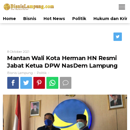
Lewati
ke
konten
Home
Bisnis
Hot News
Politik
Hukum dan Krim
Oleh
8 Oktober 2021
Bisnis
Mantan Wali Kota Herman HN Resmi
Lampung
Jabat Ketua DPW NasDem Lampung
Bisnis Lampung
Politik
-
-