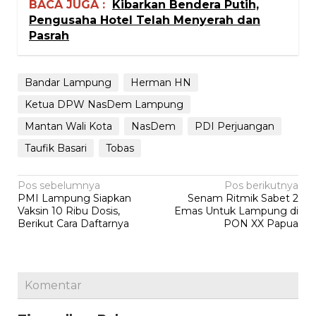
BACA JUGA :
Kibarkan Bendera Putih,
Pengusaha Hotel Telah Menyerah dan
Pasrah
Bandar Lampung
Herman HN
Ketua DPW NasDem Lampung
Mantan Wali Kota
NasDem
PDI Perjuangan
Taufik Basari
Tobas
Navigasi
Pos sebelumnya
Pos berikutnya
PMI Lampung Siapkan
Senam Ritmik Sabet 2
pos
Vaksin 10 Ribu Dosis,
Emas Untuk Lampung di
Berikut Cara Daftarnya
PON XX Papua
Komentar