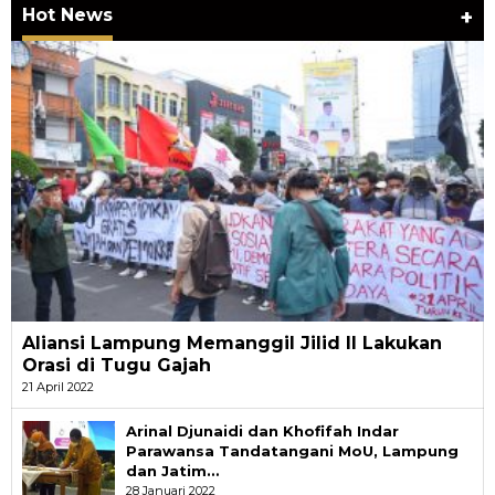
Hot News
+
Aliansi Lampung Memanggil Jilid II Lakukan
Orasi di Tugu Gajah
21 April 2022
Arinal Djunaidi dan Khofifah Indar
Parawansa Tandatangani MoU, Lampung
dan Jatim…
28 Januari 2022