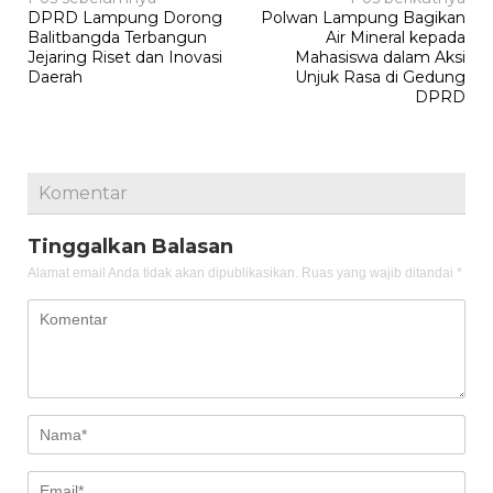
Navigasi
DPRD Lampung Dorong
Polwan Lampung Bagikan
pos
Balitbangda Terbangun
Air Mineral kepada
Jejaring Riset dan Inovasi
Mahasiswa dalam Aksi
Daerah
Unjuk Rasa di Gedung
DPRD
Komentar
Tinggalkan Balasan
Alamat email Anda tidak akan dipublikasikan.
Ruas yang wajib ditandai
*