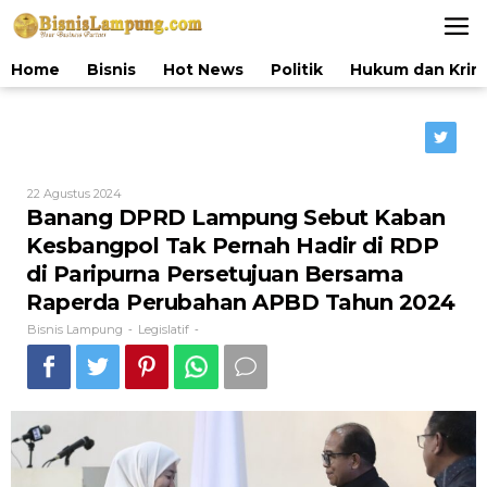
Lewati
ke
konten
Home
Bisnis
Hot News
Politik
Hukum dan Krim
Oleh
22 Agustus 2024
Bisnis
Banang DPRD Lampung Sebut Kaban
Lampung
Kesbangpol Tak Pernah Hadir di RDP
di Paripurna Persetujuan Bersama
Raperda Perubahan APBD Tahun 2024
Bisnis Lampung
Legislatif
-
-