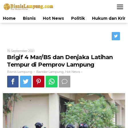
Lewati
ke
konten
Home
Bisnis
Hot News
Politik
Hukum dan Krim
Oleh
15 September 2021
Bisnis
Brigif 4 Mar/BS dan Denjaka Latihan
Lampung
Tempur di Pemprov Lampung
Bisnis Lampung
Bandar Lampung
Hot News
-
,
-