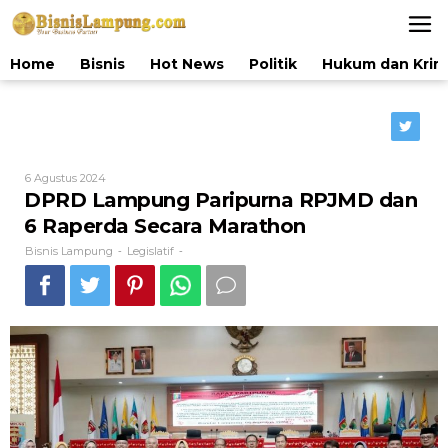
Lewati
ke
konten
Home
Bisnis
Hot News
Politik
Hukum dan Krim
Oleh
6 Agustus 2024
Bisnis
DPRD Lampung Paripurna RPJMD dan
Lampung
6 Raperda Secara Marathon
Bisnis Lampung
Legislatif
-
-