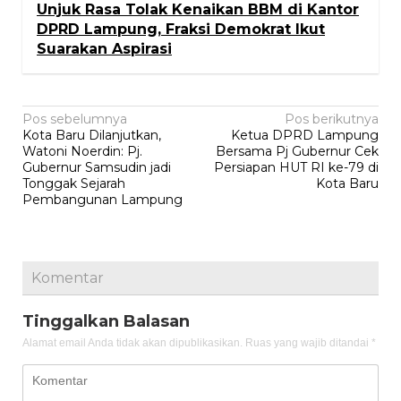
Unjuk Rasa Tolak Kenaikan BBM di Kantor
DPRD Lampung, Fraksi Demokrat Ikut
Suarakan Aspirasi
Navigasi
Pos sebelumnya
Pos berikutnya
Kota Baru Dilanjutkan,
Ketua DPRD Lampung
pos
Watoni Noerdin: Pj.
Bersama Pj Gubernur Cek
Gubernur Samsudin jadi
Persiapan HUT RI ke-79 di
Tonggak Sejarah
Kota Baru
Pembangunan Lampung
Komentar
Tinggalkan Balasan
Alamat email Anda tidak akan dipublikasikan.
Ruas yang wajib ditandai
*