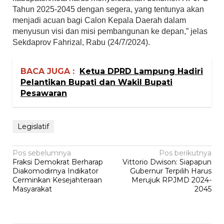
Tahun 2025-2045 dengan segera, yang tentunya akan
menjadi acuan bagi Calon Kepala Daerah dalam
menyusun visi dan misi pembangunan ke depan,” jelas
Sekdaprov Fahrizal, Rabu (24/7/2024).
BACA JUGA :
Ketua DPRD Lampung Hadiri
Pelantikan Bupati dan Wakil Bupati
Pesawaran
Legislatif
Navigasi
Pos sebelumnya
Pos berikutnya
Fraksi Demokrat Berharap
Vittorio Dwison: Siapapun
pos
Diakomodirnya Indikator
Gubernur Terpilih Harus
Cerminkan Kesejahteraan
Merujuk RPJMD 2024-
Masyarakat
2045