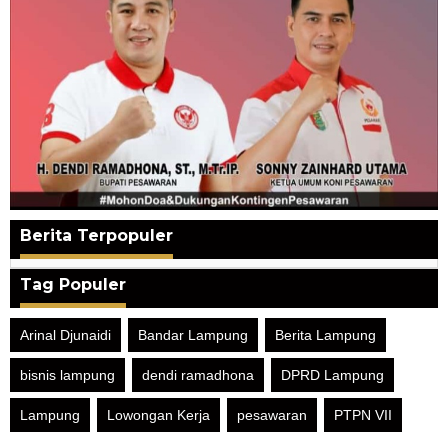
Berita Terpopuler
Tag Populer
Arinal Djunaidi
Bandar Lampung
Berita Lampung
bisnis lampung
dendi ramadhona
DPRD Lampung
Lampung
Lowongan Kerja
pesawaran
PTPN VII