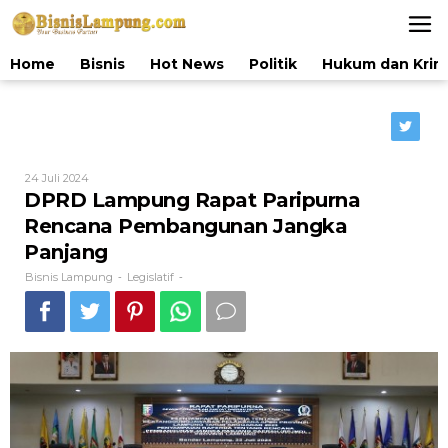
Lewati
ke
konten
Home
Bisnis
Hot News
Politik
Hukum dan Krim
Oleh
24 Juli 2024
Bisnis
DPRD Lampung Rapat Paripurna
Lampung
Rencana Pembangunan Jangka
Panjang
Bisnis Lampung
Legislatif
-
-