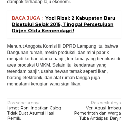
dampak terhadap laju ekonomi.
BACA JUGA :
Yozi Rizal: 2 Kabupaten Baru
Disetujui Sejak 2015, Tinggal Persetujuan
Dirjen Otda Kemendagri!
Menurut Anggota Komisi III DPRD Lampung itu, bahwa
Bangunan rumah, mesin produksi, dan mini pabrik
menjadi korban utama banjir, terutama yang berlokasi di
area produksi UMKM. Selain itu, kendaraan yang
terendam banjir, usaha hewan ternak seperti ikan,
barang elektronik, dan alat rumah tangga juga
mengalami kerugian yang signifikan.
Navigasi
Pos sebelumnya
Pos berikutnya
Ismet Roni Ingatkan Caleg
Veri Agusli Imbau
pos
Tidak Buat Asumsi Hasil
Pemerintah dan Warga
Pemilu
Tuba Antisipasi Banjir