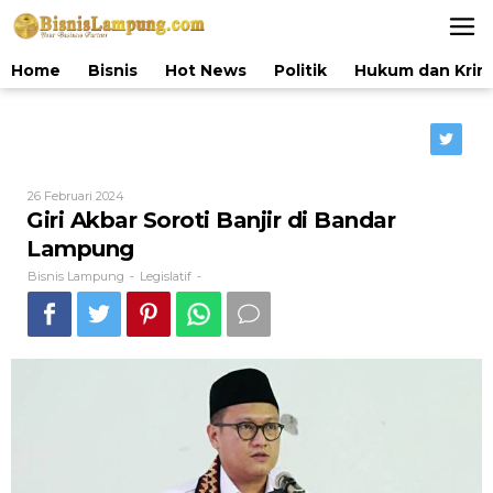
Lewati
ke
konten
Home
Bisnis
Hot News
Politik
Hukum dan Krim
Oleh
26 Februari 2024
Bisnis
Giri Akbar Soroti Banjir di Bandar
Lampung
Lampung
Bisnis Lampung
Legislatif
-
-