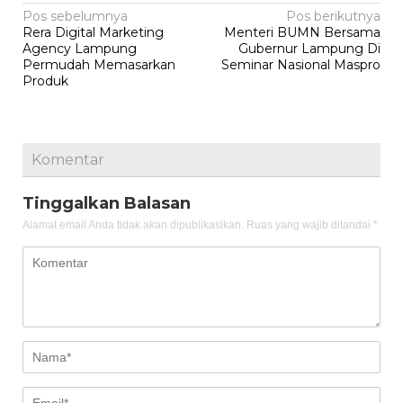
Navigasi
Pos sebelumnya
Pos berikutnya
Rera Digital Marketing
Menteri BUMN Bersama
pos
Agency Lampung
Gubernur Lampung Di
Permudah Memasarkan
Seminar Nasional Maspro
Produk
Komentar
Tinggalkan Balasan
Alamat email Anda tidak akan dipublikasikan.
Ruas yang wajib ditandai
*