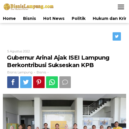
Lewati
ke
konten
Home
Bisnis
Hot News
Politik
Hukum dan Krim
Oleh
5 Agustus 2022
Bisnis
Gubernur Arinal Ajak ISEI Lampung
Lampung
Berkontribusi Sukseskan KPB
Bisnis Lampung
Bisnis
-
-