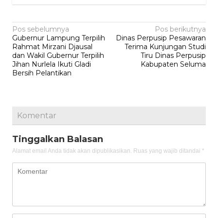
Navigasi
Pos sebelumnya
Pos berikutnya
Gubernur Lampung Terpilih
Dinas Perpusip Pesawaran
pos
Rahmat Mirzani Djausal
Terima Kunjungan Studi
dan Wakil Gubernur Terpilih
Tiru Dinas Perpusip
Jihan Nurlela Ikuti Gladi
Kabupaten Seluma
Bersih Pelantikan
Komentar
Tinggalkan Balasan
Alamat email Anda tidak akan dipublikasikan.
Ruas yang wajib ditandai
*