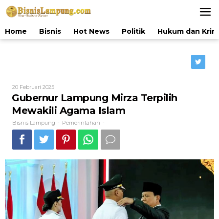
Lewati
ke
konten
Home
Bisnis
Hot News
Politik
Hukum dan Krim
Oleh
20 Februari 2025
Bisnis
Gubernur Lampung Mirza Terpilih
Lampung
Mewakili Agama Islam
Bisnis Lampung
Pemerintahan
-
-