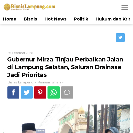
Lewati
ke
konten
Home
Bisnis
Hot News
Politik
Hukum dan Krim
Oleh
25 Februari 2026
Bisnis
Gubernur Mirza Tinjau Perbaikan Jalan
Lampung
di Lampung Selatan, Saluran Drainase
Jadi Prioritas
Bisnis Lampung
Pemerintahan
-
-