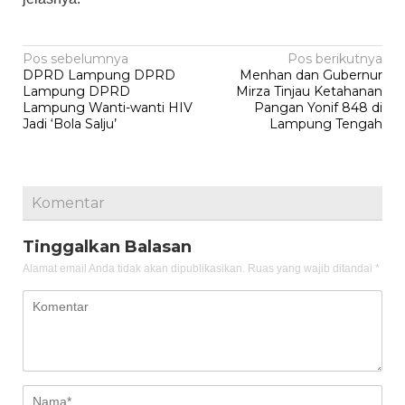
Navigasi
Pos sebelumnya
Pos berikutnya
DPRD Lampung DPRD
Menhan dan Gubernur
pos
Lampung DPRD
Mirza Tinjau Ketahanan
Lampung Wanti-wanti HIV
Pangan Yonif 848 di
Jadi ‘Bola Salju’
Lampung Tengah
Komentar
Tinggalkan Balasan
Alamat email Anda tidak akan dipublikasikan.
Ruas yang wajib ditandai
*