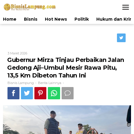
Lewati
ke
konten
Home
Bisnis
Hot News
Politik
Hukum dan Krim
Oleh
3 Maret 2026
Bisnis
Gubernur Mirza Tinjau Perbaikan Jalan
Lampung
Gedong Aji–Umbul Mesir Rawa Pitu,
13,5 Km Dibeton Tahun Ini
Bisnis Lampung
Berita Lainnya
-
-