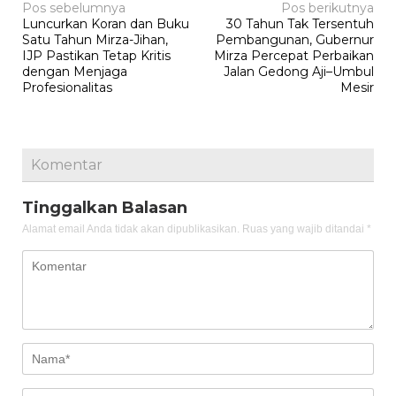
Navigasi
Pos sebelumnya
Pos berikutnya
Luncurkan Koran dan Buku
30 Tahun Tak Tersentuh
pos
Satu Tahun Mirza-Jihan,
Pembangunan, Gubernur
IJP Pastikan Tetap Kritis
Mirza Percepat Perbaikan
dengan Menjaga
Jalan Gedong Aji–Umbul
Profesionalitas
Mesir
Komentar
Tinggalkan Balasan
Alamat email Anda tidak akan dipublikasikan.
Ruas yang wajib ditandai
*