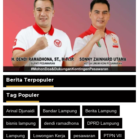
Berita Terpopuler
Tag Populer
Arinal Djunaidi
Bandar Lampung
Berita Lampung
bisnis lampung
dendi ramadhona
DPRD Lampung
Lampung
Lowongan Kerja
pesawaran
PTPN VII