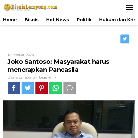
Lewati
ke
konten
Home
Bisnis
Hot News
Politik
Hukum dan Krim
Oleh
12 Februari 2024
Bisnis
Joko Santoso: Masyarakat harus
Lampung
menerapkan Pancasila
Bisnis Lampung
Legislatif
-
-