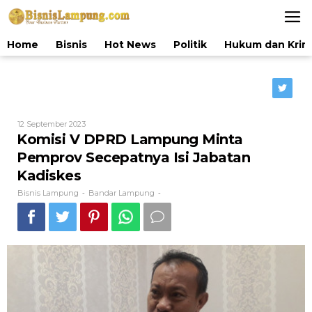
Lewati
ke
konten
Home
Bisnis
Hot News
Politik
Hukum dan Krim
Oleh
12 September 2023
Bisnis
Komisi V DPRD Lampung Minta
Lampung
Pemprov Secepatnya Isi Jabatan
Kadiskes
Bisnis Lampung
Bandar Lampung
-
-