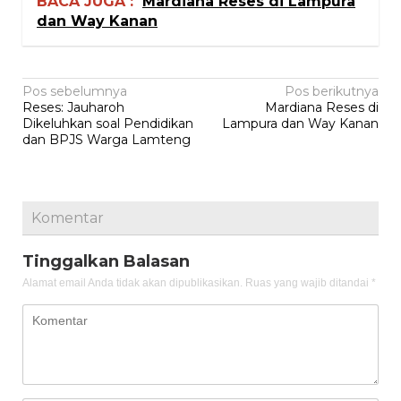
BACA JUGA :
Mardiana Reses di Lampura
dan Way Kanan
Navigasi
Pos sebelumnya
Pos berikutnya
Reses: Jauharoh
Mardiana Reses di
pos
Dikeluhkan soal Pendidikan
Lampura dan Way Kanan
dan BPJS Warga Lamteng
Komentar
Tinggalkan Balasan
Alamat email Anda tidak akan dipublikasikan.
Ruas yang wajib ditandai
*