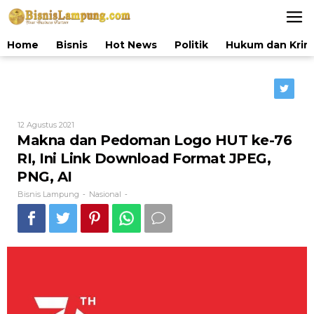
Lewati
ke
konten
Home
Bisnis
Hot News
Politik
Hukum dan Krim
Oleh
12 Agustus 2021
Bisnis
Makna dan Pedoman Logo HUT ke-76
Lampung
RI, Ini Link Download Format JPEG,
PNG, AI
Bisnis Lampung
Nasional
-
-