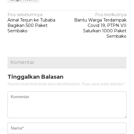
Navigasi
Pos sebelumnya
Pos berikutnya
Arinal Terjun ke Tubaba
Bantu Warga Terdampak
pos
Bagikan 500 Paket
Covid 19, PTPN VII
Sembako
Salurkan 1000 Paket
Sembako
Komentar
Tinggalkan Balasan
Alamat email Anda tidak akan dipublikasikan.
Ruas yang wajib ditandai
*