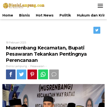
Lewati
ke
konten
Home
Bisnis
Hot News
Politik
Hukum dan Krim
Oleh
18 Februari 2025
Bisnis
Musrenbang Kecamatan, Bupati
Lampung
Pesawaran Tekankan Pentingnya
Perencanaan
Bisnis Lampung
Pesawaran
-
-