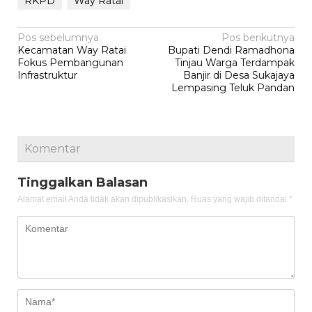
RKPD
Way Ratai
Navigasi
Pos sebelumnya
Pos berikutnya
Kecamatan Way Ratai
Bupati Dendi Ramadhona
pos
Fokus Pembangunan
Tinjau Warga Terdampak
Infrastruktur
Banjir di Desa Sukajaya
Lempasing Teluk Pandan
Komentar
Tinggalkan Balasan
Alamat email Anda tidak akan dipublikasikan.
Ruas yang wajib ditandai
*