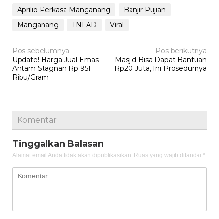
Aprilio Perkasa Manganang
Banjir Pujian
Manganang
TNI AD
Viral
Navigasi
Pos sebelumnya
Pos berikutnya
Update! Harga Jual Emas
Masjid Bisa Dapat Bantuan
pos
Antam Stagnan Rp 951
Rp20 Juta, Ini Prosedurnya
Ribu/Gram
Komentar
Tinggalkan Balasan
Alamat email Anda tidak akan dipublikasikan.
Ruas yang wajib ditandai
*