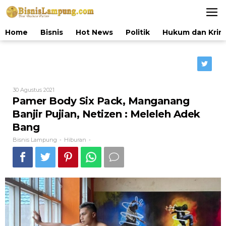
Lewati
ke
konten
Home
Bisnis
Hot News
Politik
Hukum dan Krim
Oleh
30 Agustus 2021
Bisnis
Pamer Body Six Pack, Manganang
Lampung
Banjir Pujian, Netizen : Meleleh Adek
Bang
Bisnis Lampung
Hiburan
-
-