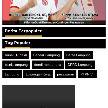
Berita Terpopuler
Tag Populer
Arinal Djunaidi
Bandar Lampung
Berita Lampung
bisnis lampung
dendi ramadhona
DPRD Lampung
Lampung
Lowongan Kerja
pesawaran
PTPN VII