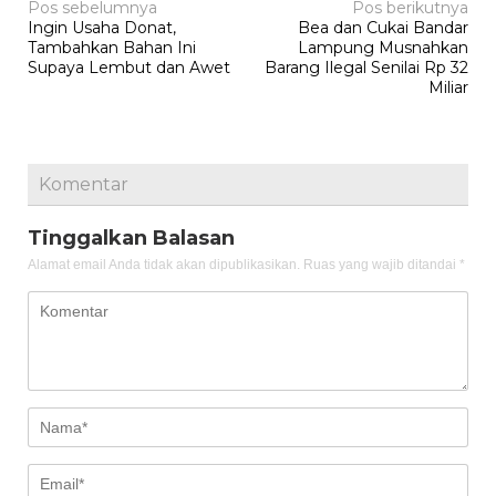
Navigasi
Pos sebelumnya
Pos berikutnya
Ingin Usaha Donat,
Bea dan Cukai Bandar
pos
Tambahkan Bahan Ini
Lampung Musnahkan
Supaya Lembut dan Awet
Barang Ilegal Senilai Rp 32
Miliar
Komentar
Tinggalkan Balasan
Alamat email Anda tidak akan dipublikasikan.
Ruas yang wajib ditandai
*