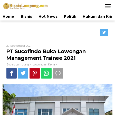
Lewati
ke
konten
Home
Bisnis
Hot News
Politik
Hukum dan Krim
Oleh
27 September 2021
Bisnis
PT Sucofindo Buka Lowongan
Lampung
Management Trainee 2021
Bisnis Lampung
Lowongan Kerja
-
-