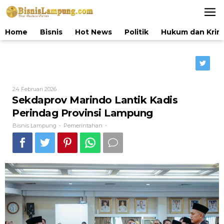
Lewati
ke
konten
Home
Bisnis
Hot News
Politik
Hukum dan Krim
Oleh
24 Februari 2026
Bisnis
Sekdaprov Marindo Lantik Kadis
Lampung
Perindag Provinsi Lampung
Bisnis Lampung
Pemerintahan
-
-