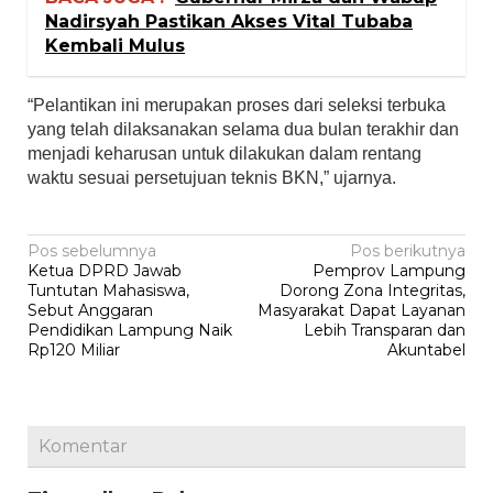
Nadirsyah Pastikan Akses Vital Tubaba
Kembali Mulus
“Pelantikan ini merupakan proses dari seleksi terbuka
yang telah dilaksanakan selama dua bulan terakhir dan
menjadi keharusan untuk dilakukan dalam rentang
waktu sesuai persetujuan teknis BKN,” ujarnya.
Navigasi
Pos sebelumnya
Pos berikutnya
Ketua DPRD Jawab
Pemprov Lampung
pos
Tuntutan Mahasiswa,
Dorong Zona Integritas,
Sebut Anggaran
Masyarakat Dapat Layanan
Pendidikan Lampung Naik
Lebih Transparan dan
Rp120 Miliar
Akuntabel
Komentar