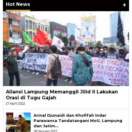
Hot News
+
Aliansi Lampung Memanggil Jilid II Lakukan
Orasi di Tugu Gajah
21 April 2022
Arinal Djunaidi dan Khofifah Indar
Parawansa Tandatangani MoU, Lampung
dan Jatim…
28 Januari 2022