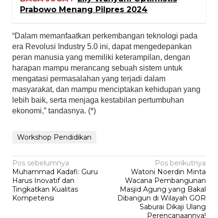
Prabowo Menang Pilpres 2024
“Dalam memanfaatkan perkembangan teknologi pada
era Revolusi Industry 5.0 ini, dapat mengedepankan
peran manusia yang memiliki keterampilan, dengan
harapan mampu merancang sebuah sistem untuk
mengatasi permasalahan yang terjadi dalam
masyarakat, dan mampu menciptakan kehidupan yang
lebih baik, serta menjaga kestabilan pertumbuhan
ekonomi,” tandasnya. (*)
Workshop Pendidikan
Navigasi
Pos sebelumnya
Pos berikutnya
Muhammad Kadafi: Guru
Watoni Noerdin Minta
pos
Harus Inovatif dan
Wacana Pembangunan
Tingkatkan Kualitas
Masjid Agung yang Bakal
Kompetensi
Dibangun di Wilayah GOR
Saburai Dikaji Ulang
Perencanaannya!