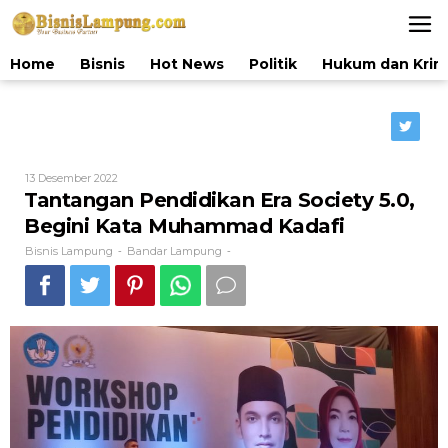
Lewati
ke
konten
Home
Bisnis
Hot News
Politik
Hukum dan Krim
Oleh
13 Desember 2022
Bisnis
Tantangan Pendidikan Era Society 5.0,
Lampung
Begini Kata Muhammad Kadafi
Bisnis Lampung
Bandar Lampung
-
-