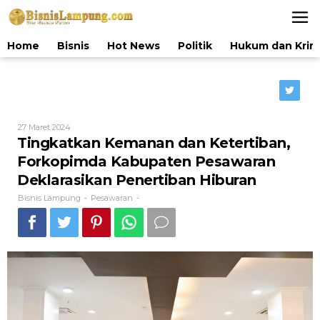
Lewati
ke
konten
Home
Bisnis
Hot News
Politik
Hukum dan Krim
Oleh
27 Maret 2024
Bisnis
Tingkatkan Kemanan dan Ketertiban,
Lampung
Forkopimda Kabupaten Pesawaran
Deklarasikan Penertiban Hiburan
Bisnis Lampung
Pesawaran
-
-