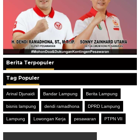
Berita Terpopuler
Tag Populer
Arinal Djunaidi
Bandar Lampung
Berita Lampung
bisnis lampung
dendi ramadhona
DPRD Lampung
Lampung
Lowongan Kerja
pesawaran
PTPN VII