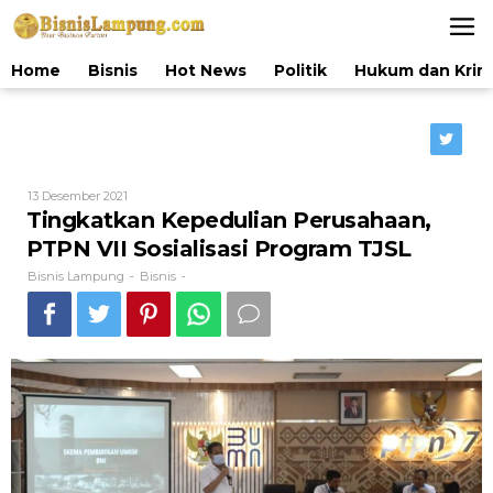
Lewati
ke
konten
Home
Bisnis
Hot News
Politik
Hukum dan Krim
Oleh
13 Desember 2021
Bisnis
Tingkatkan Kepedulian Perusahaan,
Lampung
PTPN VII Sosialisasi Program TJSL
Bisnis Lampung
Bisnis
-
-