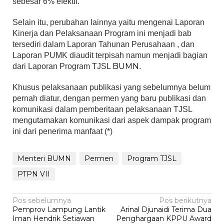
sebesar 6% efektif.
Selain itu, perubahan lainnya yaitu mengenai Laporan
Kinerja dan Pelaksanaan Program ini menjadi bab
tersediri dalam Laporan Tahunan Perusahaan , dan
Laporan PUMK diaudit terpisah namun menjadi bagian
BUMN
dari Laporan Program TJSL
.
Khusus pelaksanaan publikasi yang sebelumnya belum
pernah diatur, dengan permen yang baru publikasi dan
komunikasi dalam pemberitaan pelaksanaan TJSL
mengutamakan komunikasi dari aspek dampak program
ini dari penerima manfaat (*)
Menteri BUMN
Permen
Program TJSL
PTPN VII
Navigasi
Pos sebelumnya
Pos berikutnya
Pemprov Lampung Lantik
Arinal Djunaidi Terima Dua
pos
Iman Hendrik Setiawan
Penghargaan KPPU Award