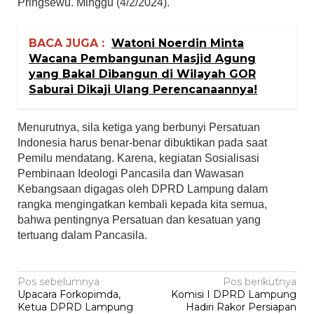
Pringsewu. Minggu (4/2/2024).
BACA JUGA :
Watoni Noerdin Minta
Wacana Pembangunan Masjid Agung
yang Bakal Dibangun di Wilayah GOR
Saburai Dikaji Ulang Perencanaannya!
Menurutnya, sila ketiga yang berbunyi Persatuan
Indonesia harus benar-benar dibuktikan pada saat
Pemilu mendatang. Karena, kegiatan Sosialisasi
Pembinaan Ideologi Pancasila dan Wawasan
Kebangsaan digagas oleh DPRD Lampung dalam
rangka mengingatkan kembali kepada kita semua,
bahwa pentingnya Persatuan dan kesatuan yang
tertuang dalam Pancasila.
Navigasi
Pos sebelumnya
Pos berikutnya
Upacara Forkopimda,
Komisi I DPRD Lampung
pos
Ketua DPRD Lampung
Hadiri Rakor Persiapan