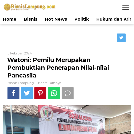
Lewati
ke
konten
Home
Bisnis
Hot News
Politik
Hukum dan Krim
Oleh
5 Februari 2024
Bisnis
Watoni: Pemilu Merupakan
Lampung
Pembuktian Penerapan Nilai-nilai
Pancasila
Bisnis Lampung
Berita Lainnya
-
-