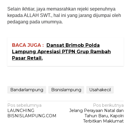
Selain ikhtiar, jaya memasrahkan rejeki sepenuhnya
kepada ALLAH SWT., hal ini yang jarang dijumpai oleh
pedagang pada umumnya.
BACA JUGA :
Dansat Brimob Polda
Lampung Apresiasi PTPN Grup Rambah
Pasar Retail.
Bandarlampung
Bisnislampung
Usahakecil
Navigasi
Pos sebelumnya
Pos berikutnya
LAUNCHING
Jelang Perayaan Natal dan
pos
BISNISLAMPUNG.COM
Tahun Baru, Kapolri
Terbitkan Maklumat