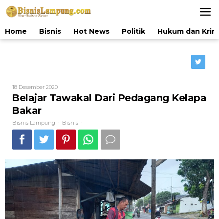
Lewati
ke
konten
Home
Bisnis
Hot News
Politik
Hukum dan Krim
Oleh
18 Desember 2020
Bisnis
Belajar Tawakal Dari Pedagang Kelapa
Lampung
Bakar
Bisnis Lampung
Bisnis
-
-