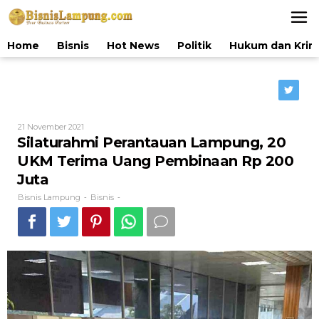
Lewati
ke
konten
Home
Bisnis
Hot News
Politik
Hukum dan Krim
Oleh
21 November 2021
Bisnis
Silaturahmi Perantauan Lampung, 20
Lampung
UKM Terima Uang Pembinaan Rp 200
Juta
Bisnis Lampung
Bisnis
-
-