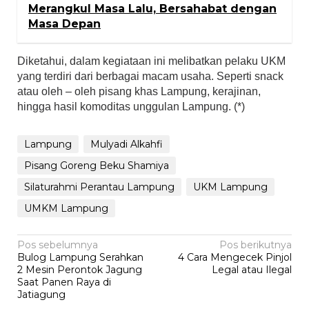
Merangkul Masa Lalu, Bersahabat dengan
Masa Depan
Diketahui, dalam kegiataan ini melibatkan pelaku UKM
yang terdiri dari berbagai macam usaha. Seperti snack
atau oleh – oleh pisang khas Lampung, kerajinan,
hingga hasil komoditas unggulan Lampung. (*)
Lampung
Mulyadi Alkahfi
Pisang Goreng Beku Shamiya
Silaturahmi Perantau Lampung
UKM Lampung
UMKM Lampung
Navigasi
Pos sebelumnya
Pos berikutnya
Bulog Lampung Serahkan
4 Cara Mengecek Pinjol
pos
2 Mesin Perontok Jagung
Legal atau Ilegal
Saat Panen Raya di
Jatiagung