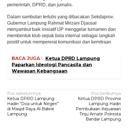
pemerintah, DPRD, dan jurnalis.
Dalam sambutan tertulis yang dibacakan Sekdaprov,
Gubernur Lampung Rahmat Mirzani Djausal
menyambut baik inisiatif IJP menggelar turnamen dan
membentuk klub sepak bola internal sebagai langkah
positif untuk mempererat komunikasi dan kemitraan
BACA JUGA :
Ketua DPRD Lampung
Paparkan Ideologi Pancasila dan
Wawasan Kebangsaan
Navigasi
Pos sebelumnya
Pos berikutnya
Ketua DPRD Lampung
Ketua DPRD Provinsi
pos
Hadiri “Doa untuk Negeri”
Lampung Hadiri
di Masjid Raya Al-Bakrie
Pembukaan Kejuaraan
Lampung
Tinju Amatir Polresta
Bandar Lampung