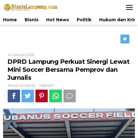
Lewati
ke
konten
Home
Bisnis
Hot News
Politik
Hukum dan Krim
Oleh
14 Februari 2026
Bisnis
DPRD Lampung Perkuat Sinergi Lewat
Lampung
Mini Soccer Bersama Pemprov dan
Jurnalis
Bisnis Lampung
Legislatif
-
-