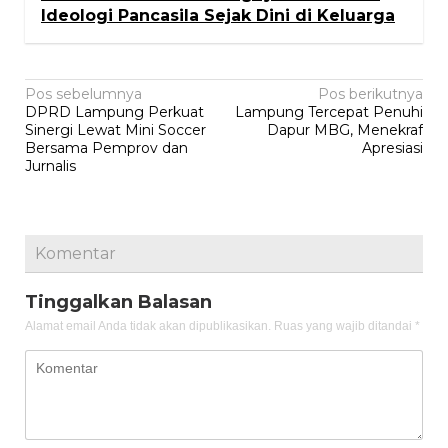
Ideologi Pancasila Sejak Dini di Keluarga
Navigasi
Pos sebelumnya
Pos berikutnya
DPRD Lampung Perkuat
Lampung Tercepat Penuhi
pos
Sinergi Lewat Mini Soccer
Dapur MBG, Menekraf
Bersama Pemprov dan
Apresiasi
Jurnalis
Komentar
Tinggalkan Balasan
Alamat email Anda tidak akan dipublikasikan.
Ruas yang wajib ditandai
*