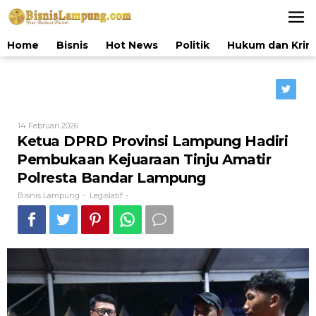
Lewati
ke
konten
Home
Bisnis
Hot News
Politik
Hukum dan Krim
Oleh
14 Februari 2026
Bisnis
Ketua DPRD Provinsi Lampung Hadiri
Lampung
Pembukaan Kejuaraan Tinju Amatir
Polresta Bandar Lampung
Bisnis Lampung
Legislatif
-
-