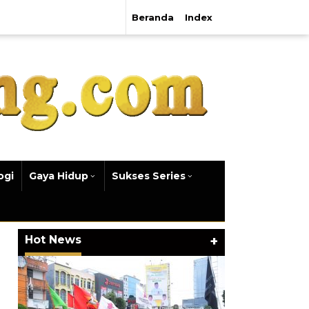
Beranda
Index
ogi
Gaya Hidup
Sukses Series
Hot News
+