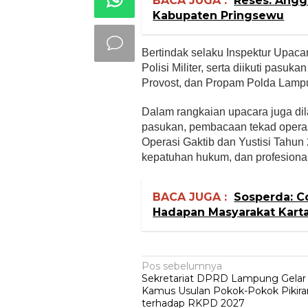
BACA JUGA :
Reses: Angg
Kabupaten Pringsewu
Bertindak selaku Inspektur Upac
Polisi Militer, serta diikuti pasuk
Provost, dan Propam Polda Lamp
Dalam rangkaian upacara juga di
pasukan, pembacaan tekad operas
Operasi Gaktib dan Yustisi Tahun
kepatuhan hukum, dan profesional
BACA JUGA :
Sosperda: C
Hadapan Masyarakat Kart
Navigasi
Pos sebelumnya
Sekretariat DPRD Lampung Gelar S
pos
Kamus Usulan Pokok-Pokok Piki
terhadap RKPD 2027