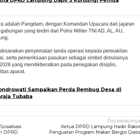
ota DPRD Lampung Dapil 3 Kunjungi Pemda
ara adalah Pangdam, dengan Komandan Upacara dari jajaran
an gabungan yang terdiri dari Polisi Militer TNI AD, AL, AU,
ung.
laksanakan penyematan tanda operasi kepada perwakilan
i, serta pemeriksaan pasukan sebagai simbol dimulainya
 2026 yang menitikberatkan pada penegakan disiplin,
itas aparat.
ondrowati Sampaikan Perda Rembug Desa di
araja Tubaba
Pos berikutny
osialisasi
Ketua DPRD Lampung Hadiri Rako
ran DPRD
Penguatan Program Makan Bergizi Grati