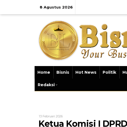
Lewati
ke
8 Agustus 2026
konten
Home
Bisnis
Hot News
Politik
H
Redaksi
Oleh
13 Februari 2026
Bisnis
Ketua Komisi I DPR
Lampung