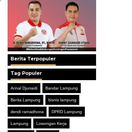
Berita Terpopuler
Tag Populer
Arinal Djunaidi
Bandar Lampung
Berita Lampung
bisnis lampung
dendi ramadhona
DPRD Lampung
Lampung
Lowongan Kerja