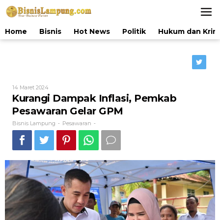
Lewati
ke
konten
Home
Bisnis
Hot News
Politik
Hukum dan Krim
Oleh
14 Maret 2024
Bisnis
Kurangi Dampak Inflasi, Pemkab
Lampung
Pesawaran Gelar GPM
Bisnis Lampung
Pesawaran
-
-