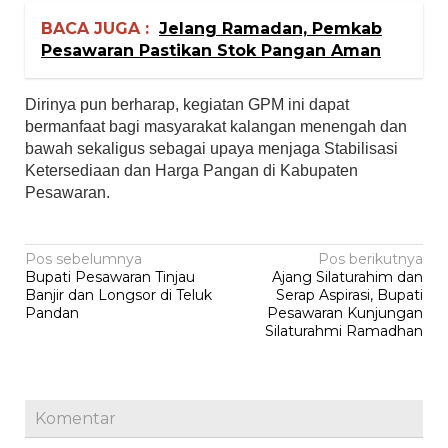
BACA JUGA :
Jelang Ramadan, Pemkab
Pesawaran Pastikan Stok Pangan Aman
Dirinya pun berharap, kegiatan GPM ini dapat
bermanfaat bagi masyarakat kalangan menengah dan
bawah sekaligus sebagai upaya menjaga Stabilisasi
Ketersediaan dan Harga Pangan di Kabupaten
Pesawaran.
Navigasi
Pos sebelumnya
Pos berikutnya
Bupati Pesawaran Tinjau
Ajang Silaturahim dan
pos
Banjir dan Longsor di Teluk
Serap Aspirasi, Bupati
Pandan
Pesawaran Kunjungan
Silaturahmi Ramadhan
Komentar