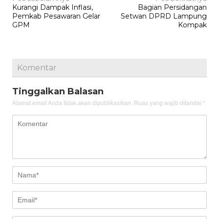
Kurangi Dampak Inflasi,
Bagian Persidangan
pos
Pemkab Pesawaran Gelar
Setwan DPRD Lampung
GPM
Kompak
Komentar
Tinggalkan Balasan
Alamat email Anda tidak akan dipublikasikan.
Ruas yang wajib ditandai
*