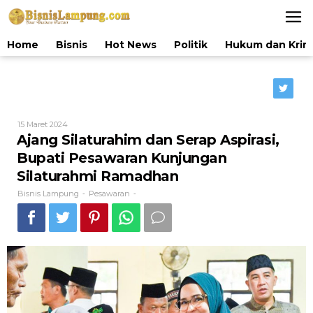
Lewati
ke
konten
Home
Bisnis
Hot News
Politik
Hukum dan Krim
Oleh
15 Maret 2024
Bisnis
Ajang Silaturahim dan Serap Aspirasi,
Lampung
Bupati Pesawaran Kunjungan
Silaturahmi Ramadhan
Bisnis Lampung
Pesawaran
-
-