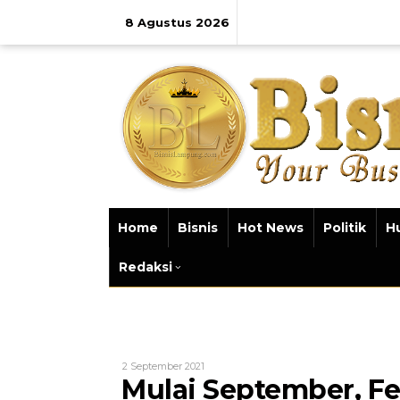
Lewati
ke
8 Agustus 2026
konten
Home
Bisnis
Hot News
Politik
H
Redaksi
Oleh
2 September 2021
Bisnis
Mulai September, F
Lampung