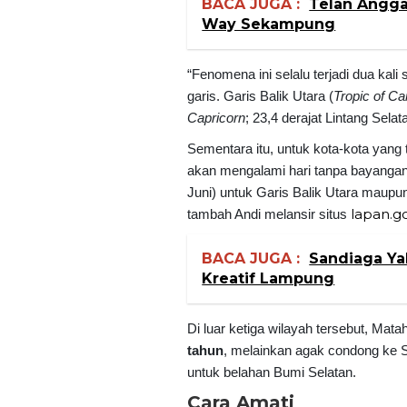
BACA JUGA :
Telan Angga
Way Sekampung
“Fenomena ini selalu terjadi dua kali
garis. Garis Balik Utara (
Tropic of C
Capricorn
; 23,4 derajat Lintang Selat
Sementara itu, untuk kota-kota yang t
akan mengalami hari tanpa bayangan M
Juni) untuk Garis Balik Utara maupu
lapan.go
tambah Andi melansir situs
BACA JUGA :
Sandiaga Ya
Kreatif Lampung
Di luar ketiga wilayah tersebut, Mata
tahun
, melainkan agak condong ke 
untuk belahan Bumi Selatan.
Cara Amati