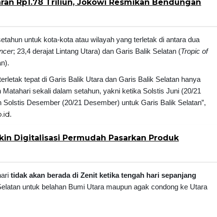
ran Rp1.78 Triliun, Jokowi Resmikan Bendungan
 setahun untuk kota-kota atau wilayah yang terletak di antara dua
ancer
; 23,4 derajat Lintang Utara) dan Garis Balik Selatan (
Tropic of
an).
erletak tepat di Garis Balik Utara dan Garis Balik Selatan hanya
atahari sekali dalam setahun, yakni ketika Solstis Juni (20/21
n Solstis Desember (20/21 Desember) untuk Garis Balik Selatan”,
.id
.
kin Digitalisasi Permudah Pasarkan Produk
hari
tidak akan berada di Zenit ketika tengah hari sepanjang
Selatan untuk belahan Bumi Utara maupun agak condong ke Utara