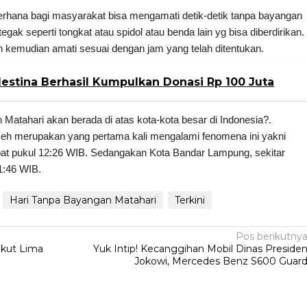
rhana bagi masyarakat bisa mengamati detik-detik tanpa bayangan
k seperti tongkat atau spidol atau benda lain yg bisa diberdirikan.
n kemudian amati sesuai dengan jam yang telah ditentukan.
lestina Berhasil Kumpulkan Donasi Rp 100 Juta
 Matahari akan berada di atas kota-kota besar di Indonesia?.
eh merupakan yang pertama kali mengalami fenomena ini yakni
epat pukul 12:26 WIB. Sedangakan Kota Bandar Lampung, sekitar
1:46 WIB.
Hari Tanpa Bayangan Matahari
Terkini
Pos berikutny
ikut Lima
Yuk Intip! Kecanggihan Mobil Dinas Preside
Jokowi, Mercedes Benz S600 Guar