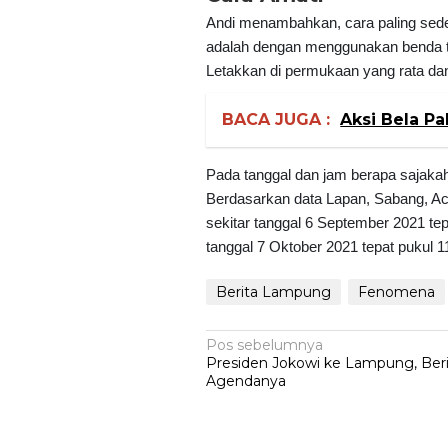
Andi menambahkan, cara paling sede
adalah dengan menggunakan benda tega
Letakkan di permukaan yang rata da
BACA JUGA :
Aksi Bela Pa
Pada tanggal dan jam berapa sajakah
Berdasarkan data Lapan, Sabang, Ac
sekitar tanggal 6 September 2021 t
tanggal 7 Oktober 2021 tepat pukul 1
Berita Lampung
Fenomena
Navigasi
Pos sebelumnya
Presiden Jokowi ke Lampung, Ber
pos
Agendanya