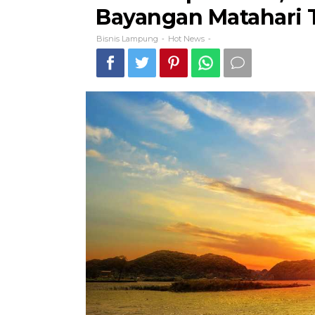
Bayangan Matahari T
Bisnis Lampung
Hot News
-
-