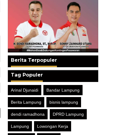
Berita Terpopuler
Tag Populer
Arinal Djunaidi
Bandar Lampung
Berita Lampung
bisnis lampung
dendi ramadhona
DPRD Lampung
Lampung
Lowongan Kerja