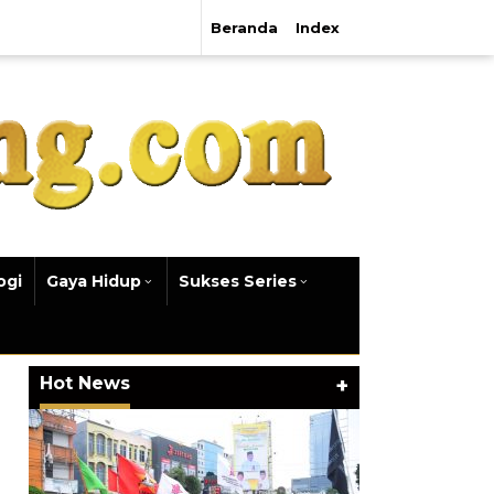
Beranda
Index
ogi
Gaya Hidup
Sukses Series
Hot News
+