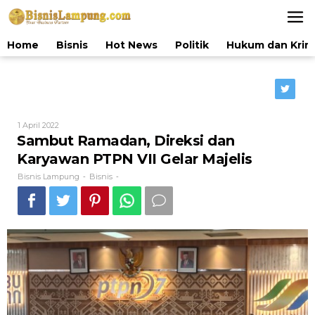
Lewati
ke
konten
Home
Bisnis
Hot News
Politik
Hukum dan Krim
Oleh
1 April 2022
Bisnis
Sambut Ramadan, Direksi dan
Lampung
Karyawan PTPN VII Gelar Majelis
Bisnis Lampung
Bisnis
-
-