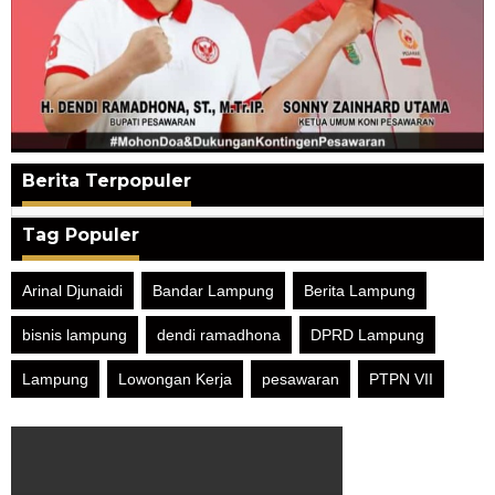
Berita Terpopuler
Tag Populer
Arinal Djunaidi
Bandar Lampung
Berita Lampung
bisnis lampung
dendi ramadhona
DPRD Lampung
Lampung
Lowongan Kerja
pesawaran
PTPN VII