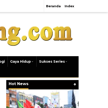
Beranda
Index
ogi
Gaya Hidup
Sukses Series
Hot News
+