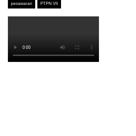
pesawaran
PTPN VII
a
a
a