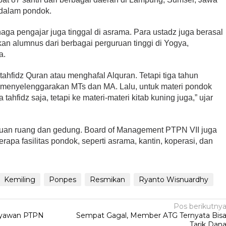
 dalam pondok.
enaga pengajar juga tinggal di asrama. Para ustadz juga berasal
an alumnus dari berbagai perguruan tinggi di Yogya,
a.
ahfidz Quran atau menghafal Alquran. Tetapi tiga tahun
k menyelenggarakan MTs dan MA. Lalu, untuk materi pondok
ahfidz saja, tetapi ke materi-materi kitab kuning juga,” ujar
auan ruang dan gedung. Board of Management PTPN VII juga
berapa fasilitas pondok, seperti asrama, kantin, koperasi, dan
Kemiling
Ponpes
Resmikan
Ryanto Wisnuardhy
Pos berikutny
ryawan PTPN
Sempat Gagal, Member ATG Ternyata Bis
Tarik Dan