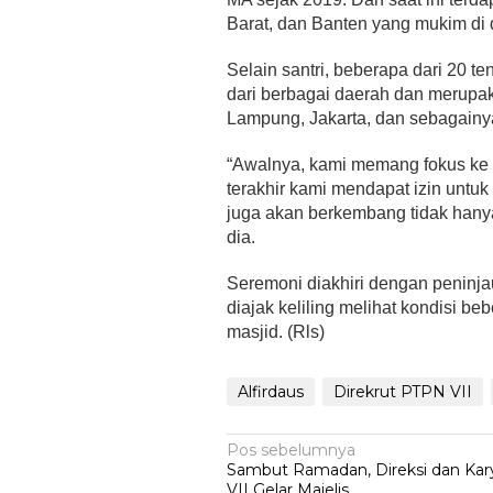
Barat, dan Banten yang mukim di
Selain santri, beberapa dari 20 t
dari berbagai daerah dan merupak
Lampung, Jakarta, dan sebagainy
“Awalnya, kami memang fokus ke t
terakhir kami mendapat izin untu
juga akan berkembang tidak hanya t
dia.
Seremoni diakhiri dengan peninj
diajak keliling melihat kondisi be
masjid. (Rls)
Alfirdaus
Direkrut PTPN VII
Navigasi
Pos sebelumnya
Sambut Ramadan, Direksi dan Ka
pos
VII Gelar Majelis