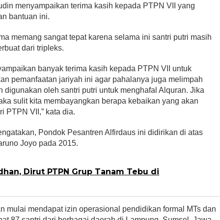
rudin menyampaikan terima kasih kepada PTPN VII yang
 bantuan ini.
a memang sangat tepat karena selama ini santri putri masih
buat dari tripleks.
nyampaikan banyak terima kasih kepada PTPN VII untuk
an pemanfaatan jariyah ini agar pahalanya juga melimpah
 digunakan oleh santri putri untuk menghafal Alquran. Jika
 maka sulit kita membayangkan berapa kebaikan yang akan
 PTPN VII,” kata dia.
gatakan, Pondok Pesantren Alfirdaus ini didirikan di atas
Taruno Joyo pada 2015.
dhan, Dirut PTPN Grup Tanam Tebu di
mulai mendapat izin operasional pendidikan formal MTs dan
pat 87 santri dari berbagai daerah di Lampung, Sumsel, Jawa