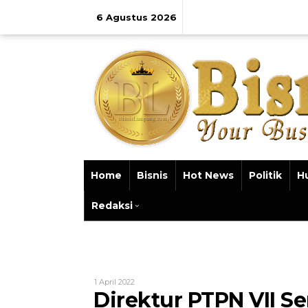
Lewati
ke
6 Agustus 2026
konten
Home
Bisnis
Hot News
Politik
H
Redaksi
Oleh
1 April 2022
Bisnis
Direktur PTPN VII 
Lampung