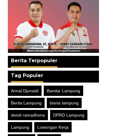
Berita Terpopuler
Tag Populer
Arinal Djunaidi
Bandar Lampung
Berita Lampung
bisnis lampung
dendi ramadhona
DPRD Lampung
Lampung
Lowongan Kerja