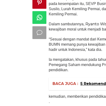
pada kesempatan itu, SEVP Busin
Susilo, Lurah Kemiling Permai, d
Kemiling Permai.
Ryanto Wi
Dalam sambutannya,
kewajiban moral untuk menjadi bag
“Sesuai dengan mandat dari Ke
BUMN memang punya kewajiban un
hadir untuk Indonesia,” kata dia.
Ia mengatakan, khusus pada tah
Pemegang Saham mendukung Prog
pendidikan.
BACA JUGA :
5 Rekomenda
kemudian, memberikan pendidikan 
.