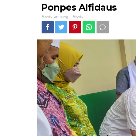
Ponpes Alfidaus
Bisnis Lampung
Bisnis
-
-