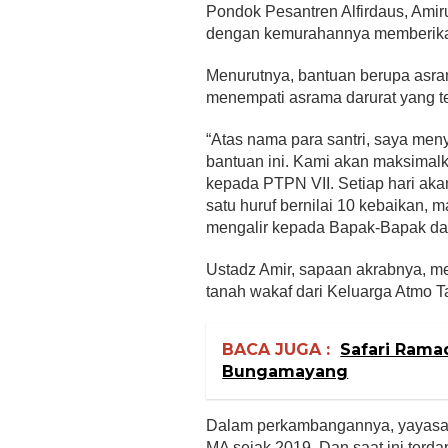
Pondok Pesantren Alfirdaus, Ami
dengan kemurahannya memberikan
Menurutnya, bantuan berupa asram
menempati asrama darurat yang ter
“Atas nama para santri, saya me
bantuan ini. Kami akan maksimalk
kepada PTPN VII. Setiap hari akan
satu huruf bernilai 10 kebaikan,
mengalir kepada Bapak-Bapak dari
Ustadz Amir, sapaan akrabnya, men
tanah wakaf dari Keluarga Atmo 
BACA JUGA :
Safari Rama
Bungamayang
Dalam perkambangannya, yayasan 
MA sejak 2019. Dan saat ini terda