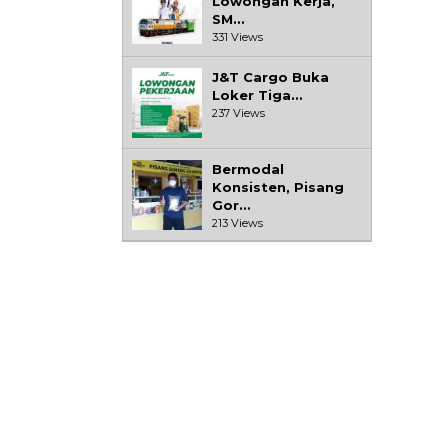
Lowongan Kerja,
SM…
331 Views
J&T Cargo Buka
Loker Tiga…
237 Views
Bermodal
Konsisten, Pisang
Gor…
213 Views