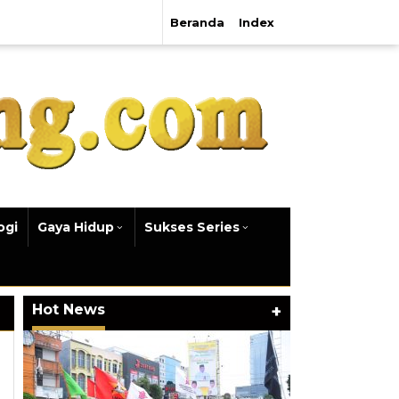
Beranda
Index
ogi
Gaya Hidup
Sukses Series
Hot News
+