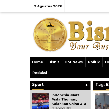
Lewati
ke
9 Agustus 2026
konten
Home
Bisnis
Hot News
Politik
H
Redaksi
Sport
+
Tag:
B
Indonesia Juara
Piala Thomas,
Kalahkan China 3-0
17 Oktober 2021