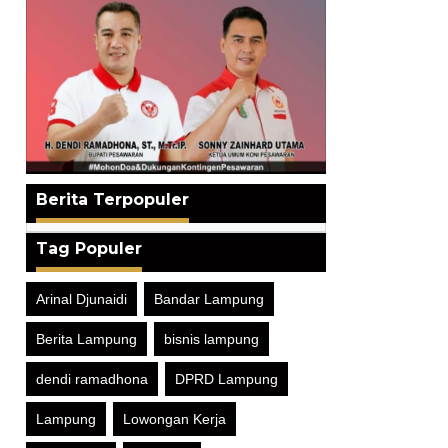
Berita Terpopuler
Tag Populer
Arinal Djunaidi
Bandar Lampung
Berita Lampung
bisnis lampung
dendi ramadhona
DPRD Lampung
Lampung
Lowongan Kerja