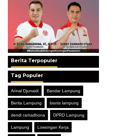
Berita Terpopuler
Tag Populer
Arinal Djunaidi
Bandar Lampung
Berita Lampung
bisnis lampung
dendi ramadhona
DPRD Lampung
Lampung
Lowongan Kerja