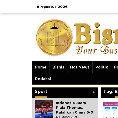
Lewati
ke
8 Agustus 2026
konten
Home
Bisnis
Hot News
Politik
H
Redaksi
Sport
+
Tag:
B
Indonesia Juara
Piala Thomas,
Kalahkan China 3-0
17 Oktober 2021