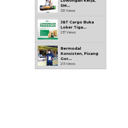
Lowongan Kerja,
SM…
331 Views
J&T Cargo Buka
Loker Tiga…
237 Views
Bermodal
Konsisten, Pisang
Gor…
213 Views