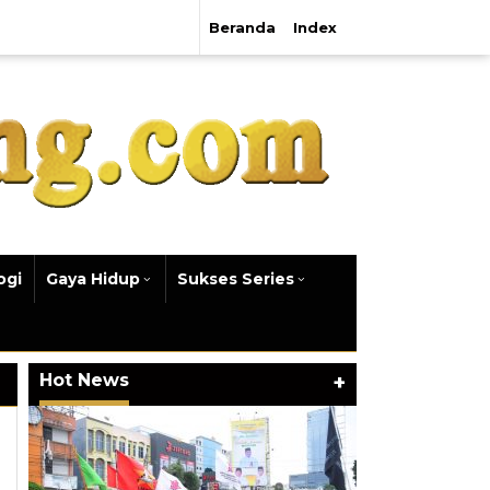
Beranda
Index
ogi
Gaya Hidup
Sukses Series
Hot News
+