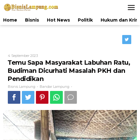
Lewati
ke
konten
Home
Bisnis
Hot News
Politik
Hukum dan Krim
Oleh
4 September 2023
Bisnis
Temu Sapa Masyarakat Labuhan Ratu,
Lampung
Budiman Dicurhati Masalah PKH dan
Pendidikan
Bisnis Lampung
Bandar Lampung
-
-