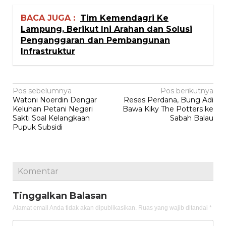
BACA JUGA :
Tim Kemendagri Ke
Lampung, Berikut Ini Arahan dan Solusi
Penganggaran dan Pembangunan
Infrastruktur
Navigasi
Pos sebelumnya
Pos berikutnya
Watoni Noerdin Dengar
Reses Perdana, Bung Adi
pos
Keluhan Petani Negeri
Bawa Kiky The Potters ke
Sakti Soal Kelangkaan
Sabah Balau
Pupuk Subsidi
Komentar
Tinggalkan Balasan
Alamat email Anda tidak akan dipublikasikan.
Ruas yang wajib ditandai
*