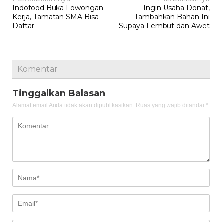
Navigasi
Indofood Buka Lowongan
Ingin Usaha Donat,
pos
Kerja, Tamatan SMA Bisa
Tambahkan Bahan Ini
Daftar
Supaya Lembut dan Awet
Komentar
Tinggalkan Balasan
Alamat email Anda tidak akan dipublikasikan.
Ruas yang wajib ditandai
*