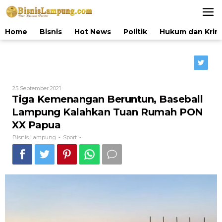
Lewati
ke
konten
Home
Bisnis
Hot News
Politik
Hukum dan Krim
Oleh
25 September 2021
Bisnis
Tiga Kemenangan Beruntun, Baseball
Lampung
Lampung Kalahkan Tuan Rumah PON
XX Papua
Bisnis Lampung
Sport
-
-