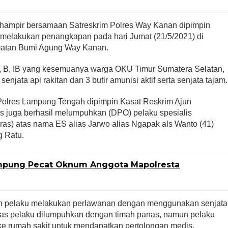
 hampir bersamaan Satreskrim Polres Way Kanan dipimpin
melakukan penangkapan pada hari Jumat (21/5/2021) di
atan Bumi Agung Way Kanan.
H, B, IB yang kesemuanya warga OKU Timur Sumatera Selatan,
jata api rakitan dan 3 butir amunisi aktif serta senjata tajam.
Polres Lampung Tengah dipimpin Kasat Reskrim Ajun
as juga berhasil melumpuhkan (DPO) pelaku spesialis
as) atas nama ES alias Jarwo alias Ngapak als Wanto (41)
 Ratu.
mpung Pecat Oknum Anggota Mapolresta
n pelaku melakukan perlawanan dengan menggunakan senjata
as pelaku dilumpuhkan dengan timah panas, namun pelaku
ke rumah sakit untuk mendapatkan pertolongan medis.