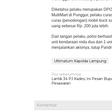
Diketahui pelaku merupakan DPO 
MultiMart di Punggur, pelaku cu
curas (penodongan) mobil truck s
uang sebesar Rp. 200 juta lebih.
Dari tangan pelaku, polisi berhas
unit kendaraan roda dua dan 1 u
menjalankan aksinya, tutup Pandra
Ultimatum Kapolda Lampung
Navigasi
Pos sebelumnya
Lantik 34 PJ Kades, Ini Pesan Bupa
pos
Pesawaran
Komentar