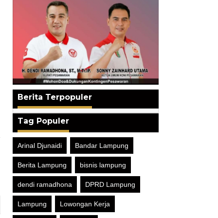
Berita Terpopuler
Tag Populer
a
Arinal Djunaidi
Bandar Lampung
g
9
Berita Lampung
bisnis lampung
dendi ramadhona
DPRD Lampung
Lampung
Lowongan Kerja