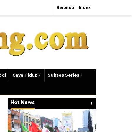
Beranda
Index
ogi
Gaya Hidup
Sukses Series
Hot News
+