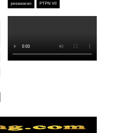
pesawaran
PTPN VII