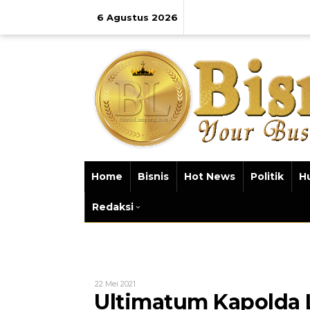
Lewati
ke
6 Agustus 2026
konten
Home
Bisnis
Hot News
Politik
H
Redaksi
Oleh
22 Mei 2021
Bisnis
Ultimatum Kapolda 
Lampung