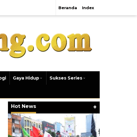
Beranda
Index
ogi
Gaya Hidup
Sukses Series
Hot News
+