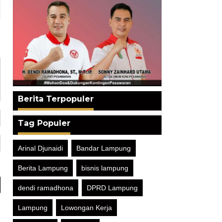
Berita Terpopuler
Tag Populer
Arinal Djunaidi
Bandar Lampung
Berita Lampung
bisnis lampung
dendi ramadhona
DPRD Lampung
Lampung
Lowongan Kerja