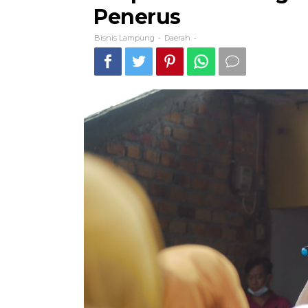
Penerus
Bisnis Lampung
Daerah
-
-