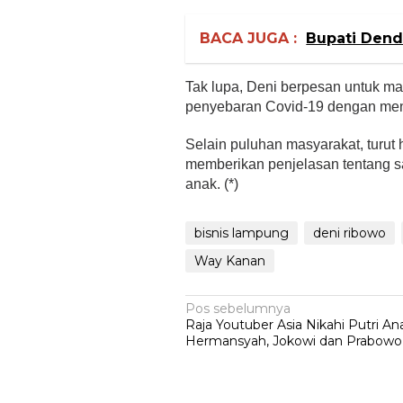
BACA JUGA :
Bupati Dend
Tak lupa, Deni berpesan untuk ma
penyebaran Covid-19 dengan meng
Selain puluhan masyarakat, turut 
memberikan penjelasan tentang s
anak. (*)
bisnis lampung
deni ribowo
Way Kanan
Navigasi
Pos sebelumnya
Raja Youtuber Asia Nikahi Putri A
pos
Hermansyah, Jokowi dan Prabowo 