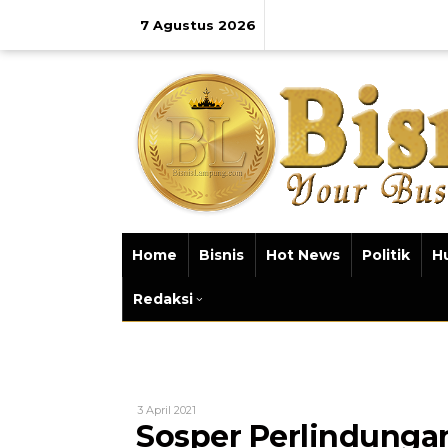
Lewati
ke
7 Agustus 2026
konten
Home
Bisnis
Hot News
Politik
H
Redaksi
Oleh
3 April 2021
Bisnis
Sosper Perlindungan
Lampung