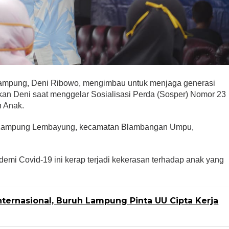
mpung, Deni Ribowo, mengimbau untuk menjaga generasi
kan Deni saat menggelar Sosialisasi Perda (Sosper) Nomor 23
n Anak.
di Kampung Lembayung, kecamatan Blambangan Umpu,
mi Covid-19 ini kerap terjadi kekerasan terhadap anak yang
nternasional, Buruh Lampung Pinta UU Cipta Kerja