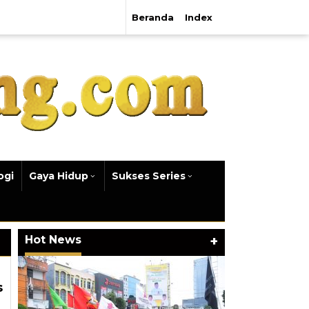
Beranda
Index
ogi
Gaya Hidup
Sukses Series
Hot News
+
s