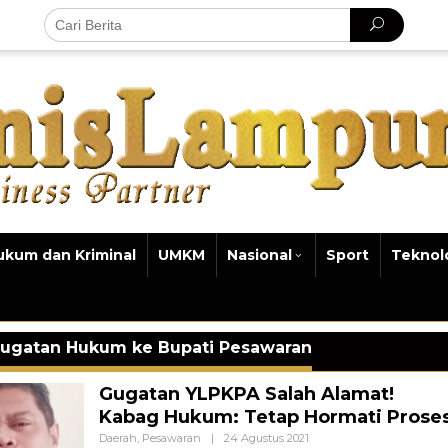
ukum dan Kriminal
UMKM
Nasional
Sport
Teknol
ugatan Hukum ke Bupati Pesawaran
Gugatan YLPKPA Salah Alamat!
Kabag Hukum: Tetap Hormati Prose
Oleh
Daerah
,
Pesawaran
|
24 Agustus 2021