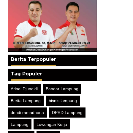
Berita Terpopuler
Tag Populer
Arinal Djunaidi
Bandar Lampung
Berita Lampung
bisnis lampung
dendi ramadhona
DPRD Lampung
Lampung
Lowongan Kerja