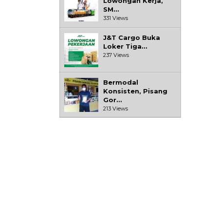
Lowongan Kerja,
SM…
331 Views
J&T Cargo Buka
Loker Tiga…
237 Views
Bermodal
Konsisten, Pisang
Gor…
213 Views