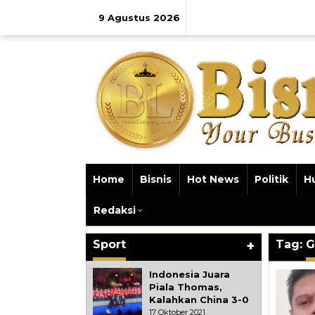
Lewati
ke
9 Agustus 2026
konten
Home
Bisnis
Hot News
Politik
H
Redaksi
Sport
+
Tag:
G
Indonesia Juara
Piala Thomas,
Kalahkan China 3-0
17 Oktober 2021