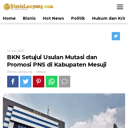
Lewati
ke
konten
Home
Bisnis
Hot News
Politik
Hukum dan Krim
Oleh
14 Juli 2023
Bisnis
BKN Setujui Usulan Mutasi dan
Lampung
Promosi PNS di Kabupaten Mesuji
Bisnis Lampung
Mesuji
-
-