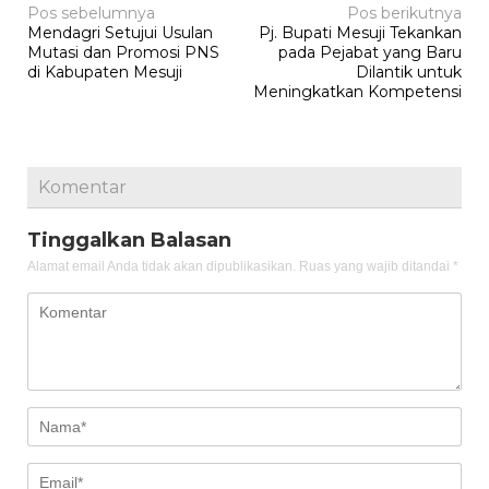
Navigasi
Pos sebelumnya
Pos berikutnya
Mendagri Setujui Usulan
Pj. Bupati Mesuji Tekankan
pos
Mutasi dan Promosi PNS
pada Pejabat yang Baru
di Kabupaten Mesuji
Dilantik untuk
Meningkatkan Kompetensi
Komentar
Tinggalkan Balasan
Alamat email Anda tidak akan dipublikasikan.
Ruas yang wajib ditandai
*