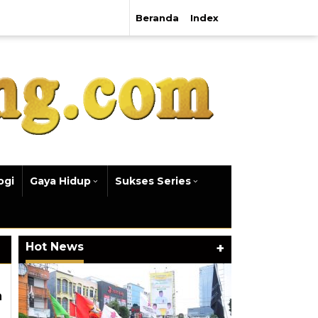
Beranda
Index
ogi
Gaya Hidup
Sukses Series
Hot News
+
a