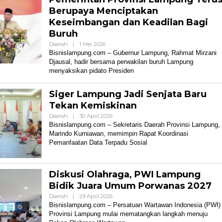
Berupaya Menciptakan
Keseimbangan dan Keadilan Bagi
Buruh
Oleh
Daerah
|
1 Mei 2026
Bisnis
Bisnislampung.com – Gubernur Lampung, Rahmat Mirzani
Lampung
Djausal, hadir bersama perwakilan buruh Lampung
menyaksikan pidato Presiden
Siger Lampung Jadi Senjata Baru
Tekan Kemiskinan
Oleh
Daerah
|
30 April 2026
Bisnis
Bisnislampung.com – Sekretaris Daerah Provinsi Lampung,
Lampung
Marindo Kurniawan, memimpin Rapat Koordinasi
Pemanfaatan Data Terpadu Sosial
Diskusi Olahraga, PWI Lampung
Bidik Juara Umum Porwanas 2027
Oleh
Daerah
|
29 April 2026
Bisnis
Bisnislampung.com – Persatuan Wartawan Indonesia (PWI)
Lampung
Provinsi Lampung mulai mematangkan langkah menuju