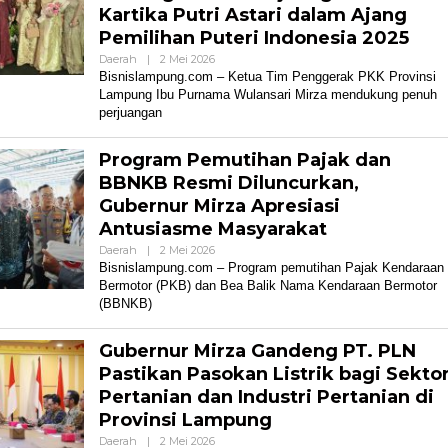
Kartika Putri Astari dalam Ajang
Pemilihan Puteri Indonesia 2025
Oleh
Daerah
|
2 Mei 2026
Bisnis
Bisnislampung.com – Ketua Tim Penggerak PKK Provinsi
Lampung
Lampung Ibu Purnama Wulansari Mirza mendukung penuh
perjuangan
Program Pemutihan Pajak dan
BBNKB Resmi Diluncurkan,
Gubernur Mirza Apresiasi
Antusiasme Masyarakat
Oleh
Daerah
|
2 Mei 2026
Bisnis
Bisnislampung.com – Program pemutihan Pajak Kendaraan
Lampung
Bermotor (PKB) dan Bea Balik Nama Kendaraan Bermotor
(BBNKB)
Gubernur Mirza Gandeng PT. PLN
Pastikan Pasokan Listrik bagi Sekto
Pertanian dan Industri Pertanian di
Provinsi Lampung
Oleh
Daerah
|
2 Mei 2026