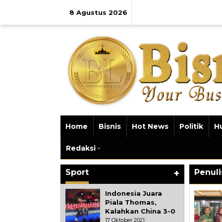
Lewati
ke
8 Agustus 2026
konten
Home
Bisnis
Hot News
Politik
H
Redaksi
Sport
+
Penuli
Indonesia Juara
Piala Thomas,
Kalahkan China 3-0
17 Oktober 2021