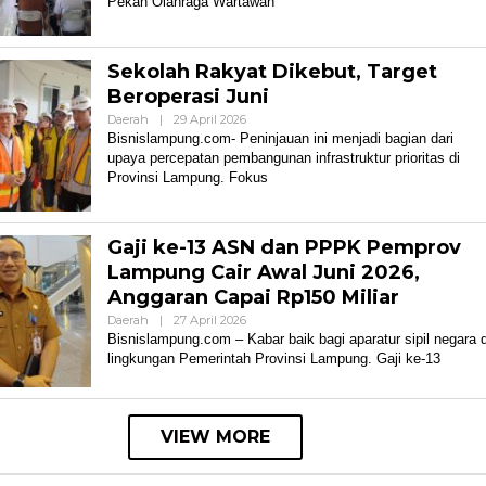
Pekan Olahraga Wartawan
Sekolah Rakyat Dikebut, Target
Beroperasi Juni
Oleh
Daerah
|
29 April 2026
Bisnis
Bisnislampung.com- Peninjauan ini menjadi bagian dari
Lampung
upaya percepatan pembangunan infrastruktur prioritas di
Provinsi Lampung. Fokus
Gaji ke-13 ASN dan PPPK Pemprov
Lampung Cair Awal Juni 2026,
Anggaran Capai Rp150 Miliar
Oleh
Daerah
|
27 April 2026
Bisnis
Bisnislampung.com – Kabar baik bagi aparatur sipil negara d
Lampung
lingkungan Pemerintah Provinsi Lampung. Gaji ke-13
VIEW MORE