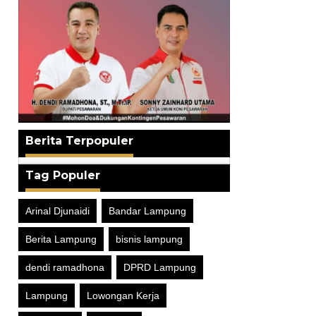
Berita Terpopuler
Tag Populer
Arinal Djunaidi
Bandar Lampung
Berita Lampung
bisnis lampung
dendi ramadhona
DPRD Lampung
Lampung
Lowongan Kerja