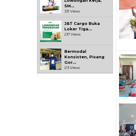
Lowongan Kerja,
SM…
331 Views
J&T Cargo Buka
Loker Tiga…
237 Views
Bermodal
Konsisten, Pisang
Gor…
213 Views