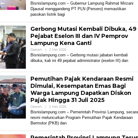
Bisnis
Bisnislampung.com – Gubernur Lampung Rahmat Mirzani
Lampung
Djausal menggandeng PT PLN (Persero) memastikan
pasokan listrik bagi
Gerbong Mutasi Kembali Dibuka, 49
Pejabat Eselon III dan IV Pemprov
Lampung Kena Ganti
Oleh
Daerah
|
2 Mei 2026
Bisnis
Bisnislampung.com – Gerbong mutasi jabatan kembali
Lampung
dibuka, kali ini 49 pejabat administrator (eselon III) dan
Pemutihan Pajak Kendaraan Resmi
Dimulai, Kesempatan Emas Bagi
Warga Lampung Dapatkan Diskon
Pajak Hingga 31 Juli 2025
Oleh
Daerah
|
2 Mei 2026
Bisnis
Bisnislampung.com – Pemerintah Provinsi Lampung, secar
Lampung
resmi meluncurkan Program Pemutihan Pajak Kendaraan
Bermotor (PKB) dan
Pemerintah Provinsi Lampung Teru